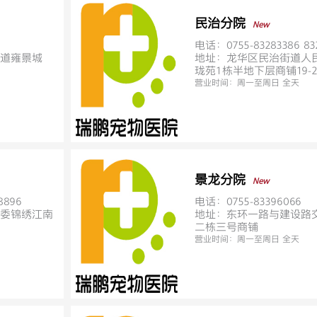
民治分院
New
电话：0755-83283386 83
道雍景城
地址：龙华区民治街道人
珑苑1栋半地下层商铺19-2
营业时间：
周一至周日 全天
景龙分院
New
8896
电话：0755-83396066
委锦绣江南
地址：东环一路与建设路
二栋三号商铺
营业时间：
周一至周日 全天