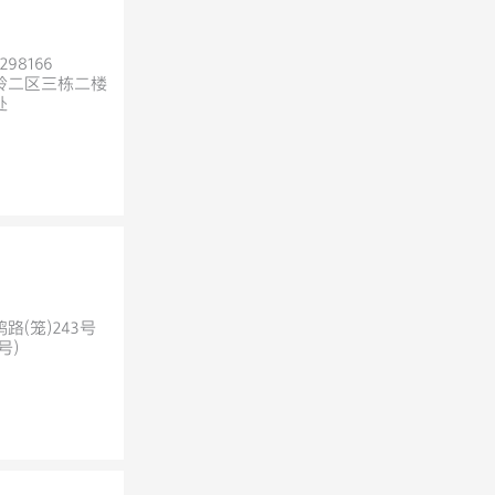
298166
岭二区三栋二楼
处
(笼)243号
号)