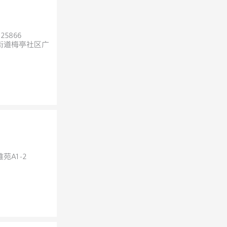
25866
街道梅亭社区广
A1-2