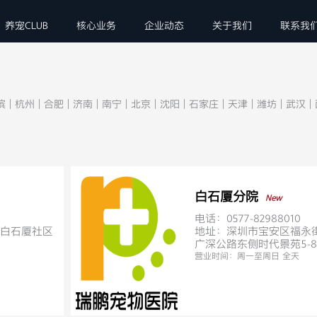
养宠CLUB
核心业务
企业动态
关于我们
联系我
滨
|
杭州
|
合肥
|
济南
|
南宁
|
北京
|
沈阳
|
石家庄
|
天津
|
潍坊
|
武汉
|
白石厦分院
New
电话：0577-82988010
白石厦社区
地址：深圳市宝安区福永
广深公路东侧时代景苑5-8栋1
营业时间：
周一至周日 全天