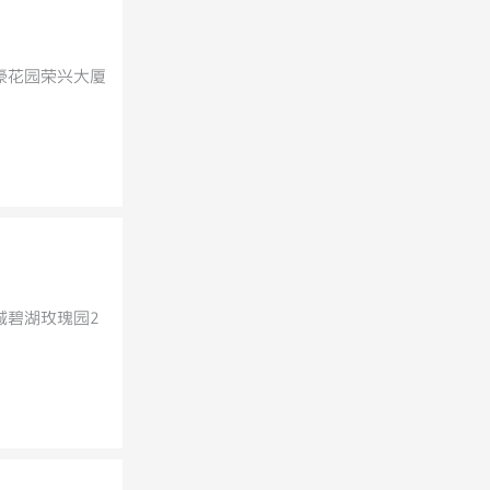
豪花园荣兴大厦
城碧湖玫瑰园2