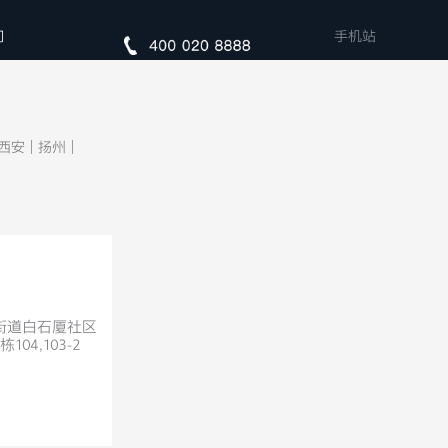
们
手机站
西安
|
扬州
|
街道白石厦社区
04,103-2