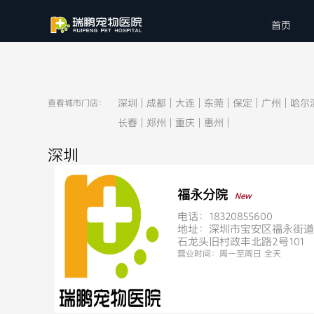
首页
深圳
|
成都
|
大连
|
东莞
|
保定
|
广州
|
哈尔
查看城市门店：
长春
|
郑州
|
重庆
|
惠州
|
深圳
福永分院
New
电话：18320855600
地址：深圳市宝安区福永街道
石龙头旧村政丰北路2号101
营业时间：
周一至周日 全天