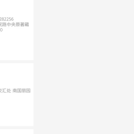
282256
民路中央原著藏
0
交汇处 南国丽园